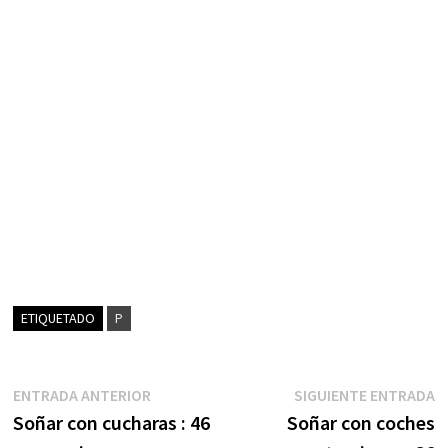
ETIQUETADO
P
Navegación
Entrada
S
ENTRADA ANTERIOR
SIGUIENTE ENTRADA
anterior:
e
Soñar con cucharas : 46
Soñar con coches
de