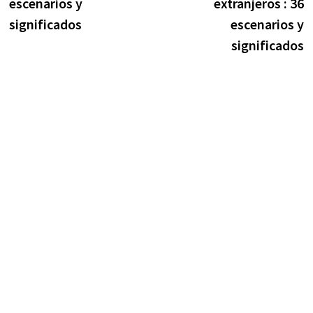
escenarios y
extranjeros : 36
entradas
significados
escenarios y
significados