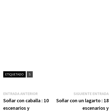
ETIQUETADO
S
Navegación
Entrada
S
ENTRADA ANTERIOR
SIGUIENTE ENTRADA
anterior:
e
Soñar con caballa : 10
Soñar con un lagarto : 18
de
escenarios y
escenarios y