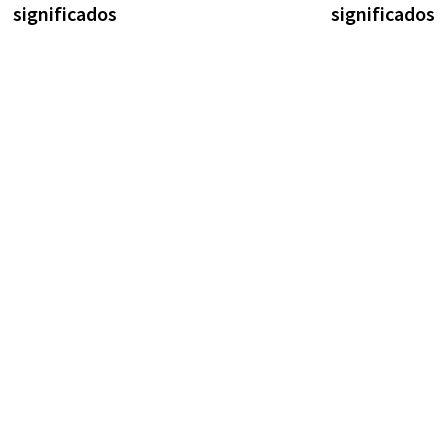
entradas
significados
significados