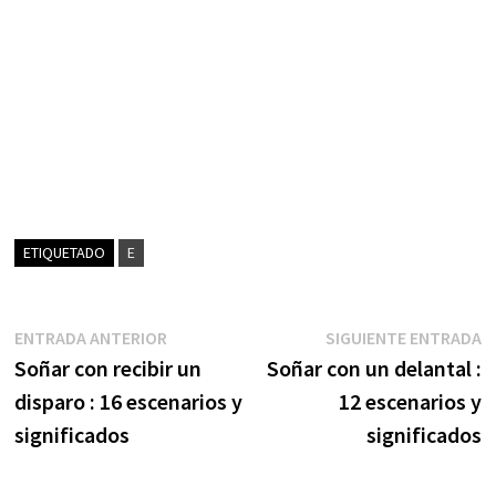
ETIQUETADO
E
Navegación
Entrada
S
ENTRADA ANTERIOR
SIGUIENTE ENTRADA
anterior:
e
Soñar con recibir un
Soñar con un delantal :
de
disparo : 16 escenarios y
12 escenarios y
entradas
significados
significados