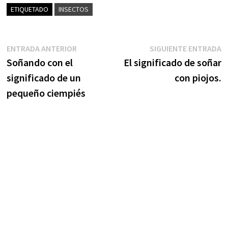
ETIQUETADO
INSECTOS
Navegación
Entrada
S
ENTRADA ANTERIOR
SIGUIENTE ENTRADA
anterior:
e
Soñando con el
El significado de soñar
de
significado de un
con piojos.
entradas
pequeño ciempiés