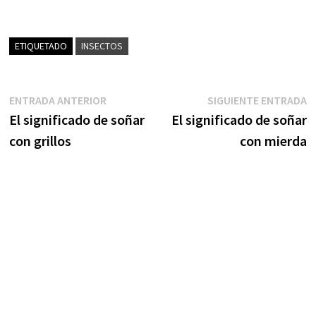
ETIQUETADO
INSECTOS
Navegación
Entrada
S
ENTRADA ANTERIOR
SIGUIENTE ENTRADA
anterior:
e
El significado de soñar
El significado de soñar
de
con grillos
con mierda
entradas