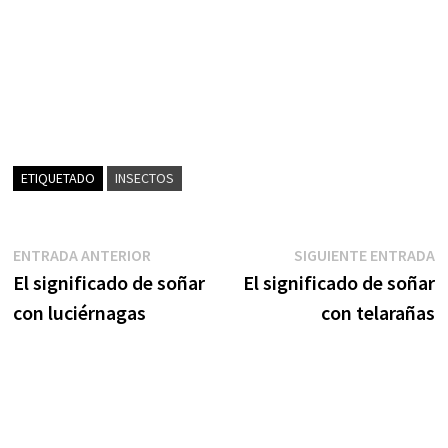
ETIQUETADO
INSECTOS
Navegación
Entrada
S
ENTRADA ANTERIOR
SIGUIENTE ENTRADA
anterior:
e
El significado de soñar
El significado de soñar
de
con luciérnagas
con telarañas
entradas