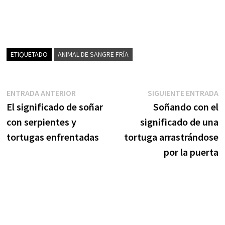
ETIQUETADO
ANIMAL DE SANGRE FRÍA
Navegación
Entrada
S
ENTRADA ANTERIOR
SIGUIENTE ENTRADA
anterior:
e
El significado de soñar
Soñando con el
de
con serpientes y
significado de una
entradas
tortugas enfrentadas
tortuga arrastrándose
por la puerta