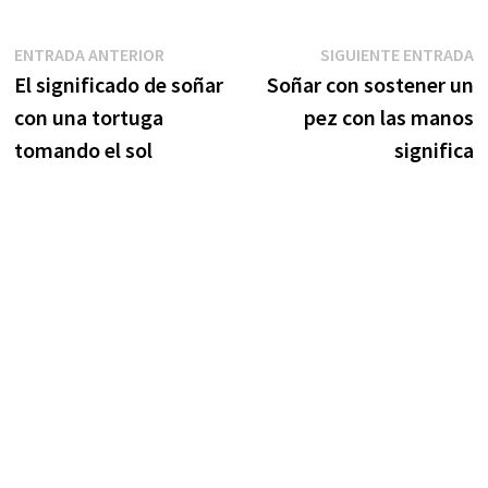
Navegación
Entrada
S
ENTRADA ANTERIOR
SIGUIENTE ENTRADA
anterior:
e
El significado de soñar
Soñar con sostener un
de
con una tortuga
pez con las manos
entradas
tomando el sol
significa