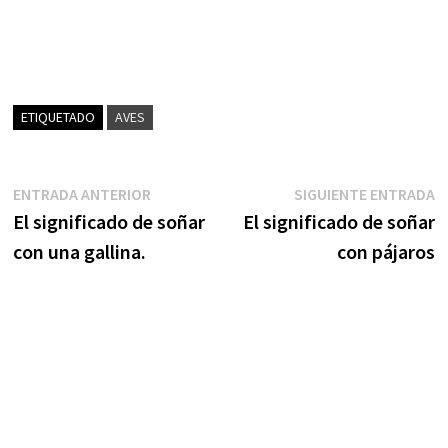
ETIQUETADO
AVES
Navegación
Entrada
S
ENTRADA ANTERIOR
SIGUIENTE ENTRADA
anterior:
e
El significado de soñar
El significado de soñar
de
con una gallina.
con pájaros
entradas