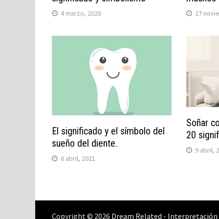
4 marzo, 2026
27 novi
Soñar co
El significado y el símbolo del
20 signi
sueño del diente.
9 abril,
6 abril, 2021
Copyright © 2026
Dream Related
-
Interpretación