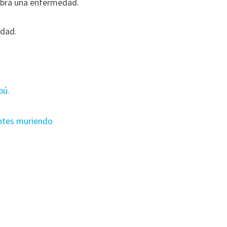
abrá una enfermedad.
ndad.
bú.
entes muriendo