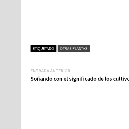
ETIQUETADO
OTRAS PLANTAS
Navegación
Entrada
ENTRADA ANTERIOR
anterior:
Soñando con el significado de los cultiv
de
entradas