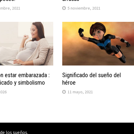
embre, 2021
5 noviembre, 2021
n estar embarazada :
Significado del sueño del
ficado y simbolismo
héroe
 2026
11 mayo, 2021
 de los sueños
.