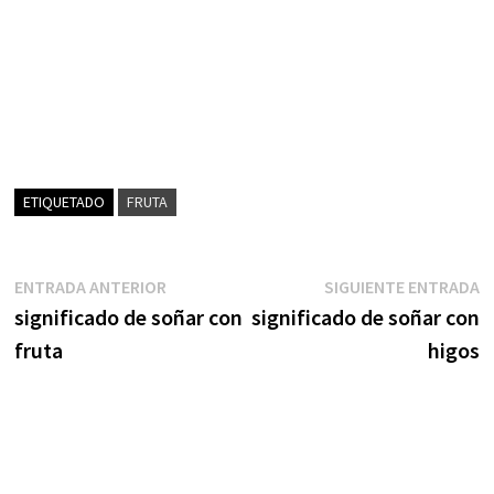
ETIQUETADO
FRUTA
Navegación
Entrada
S
ENTRADA ANTERIOR
SIGUIENTE ENTRADA
anterior:
e
significado de soñar con
significado de soñar con
de
fruta
higos
entradas