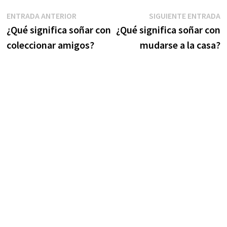
Navegación
Entrada
S
ENTRADA ANTERIOR
SIGUIENTE ENTRADA
anterior:
e
¿Qué significa soñar con
¿Qué significa soñar con
de
coleccionar amigos?
mudarse a la casa?
entradas