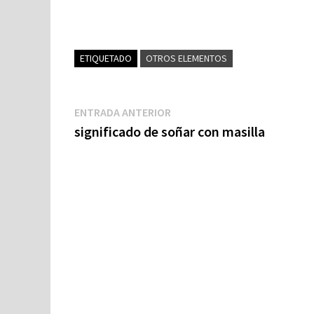
ETIQUETADO
OTROS ELEMENTOS
Navegación
Entrada
ENTRADA ANTERIOR
anterior:
significado de soñar con masilla
de
entradas