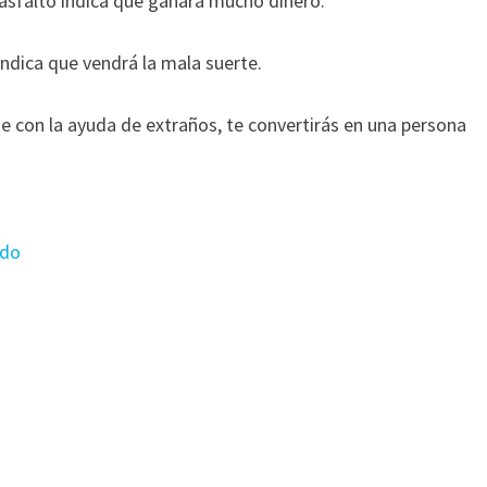
sfalto indica que ganará mucho dinero.
indica que vendrá la mala suerte.
que con la ayuda de extraños, te convertirás en una persona
ado