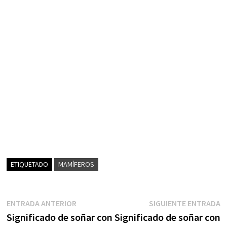
ETIQUETADO
MAMÍFEROS
Navegación
Entrada
S
ENTRADA ANTERIOR
SIGUIENTE ENTRADA
anterior:
e
Significado de soñar con
Significado de soñar con
de