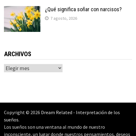
¿Qué significa soñar con narcisos?
7 agosto, 2026
ARCHIVOS
Archivos
Copyright © 2026
Dream Related
-
Interpretación de los
sueños
.
Los sueños son una ventana al mundo de nuestro
inconsciente, un lugar donde nuestros pensamientos, deseos