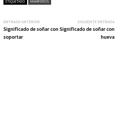
ETIQUETADO
MAMÍFEROS
Navegación
Entrada
S
ENTRADA ANTERIOR
SIGUIENTE ENTRADA
anterior:
e
Significado de soñar con
Significado de soñar con
de
soportar
hueva
entradas