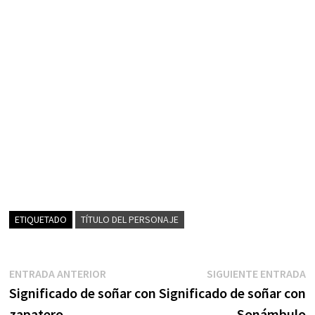
ETIQUETADO
TÍTULO DEL PERSONAJE
Navegación
Entrada
S
ENTRADA ANTERIOR
SIGUIENTE ENTRADA
anterior:
e
Significado de soñar con
Significado de soñar con
de
zapatero
Sonámbulo