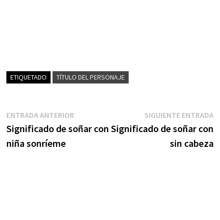
ETIQUETADO
TÍTULO DEL PERSONAJE
Navegación
Entrada
S
ENTRADA ANTERIOR
SIGUIENTE ENTRADA
anterior:
e
Significado de soñar con
Significado de soñar con
de
niña sonríeme
sin cabeza
entradas