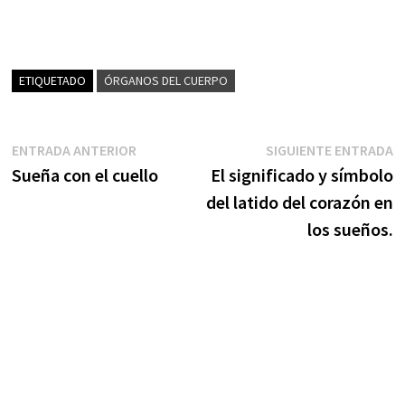
ETIQUETADO
ÓRGANOS DEL CUERPO
Navegación
Entrada
S
ENTRADA ANTERIOR
SIGUIENTE ENTRADA
anterior:
e
Sueña con el cuello
El significado y símbolo
de
del latido del corazón en
entradas
los sueños.