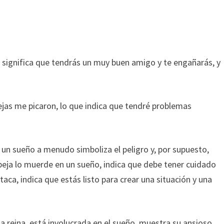
o significa que tendrás un muy buen amigo y te engañarás, y
ejas me picaron, lo que indica que tendré problemas
n un sueño a menudo simboliza el peligro y, por supuesto,
 abeja lo muerde en un sueño, indica que debe tener cuidado
taca, indica que estás listo para crear una situación y una
eja reina, está involucrada en el sueño, muestra su ansioso