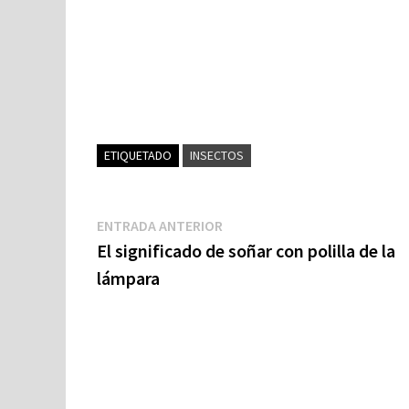
ETIQUETADO
INSECTOS
Navegación
Entrada
ENTRADA ANTERIOR
anterior:
El significado de soñar con polilla de la
de
lámpara
entradas