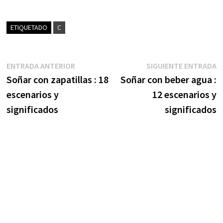
ETIQUETADO
C
Navegación
Entrada
S
ENTRADA ANTERIOR
SIGUIENTE ENTRADA
anterior:
e
Soñar con zapatillas : 18
Soñar con beber agua :
de
escenarios y
12 escenarios y
entradas
significados
significados