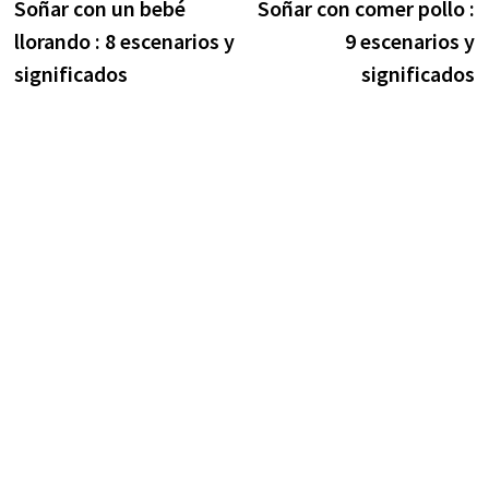
anterior:
e
Soñar con un bebé
Soñar con comer pollo :
de
llorando : 8 escenarios y
9 escenarios y
entradas
significados
significados