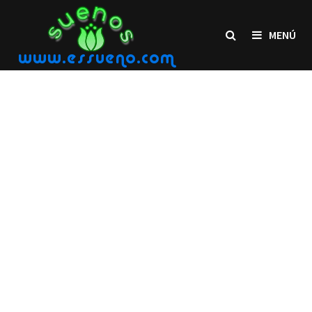
Saltar
al
MENÚ
contenido