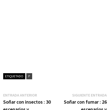
ETIQUETADO
P
Navegación
Entrada
S
ENTRADA ANTERIOR
SIGUIENTE ENTRADA
anterior:
e
Soñar con insectos : 30
Soñar con fumar : 26
de
escenarios y
escenarios y