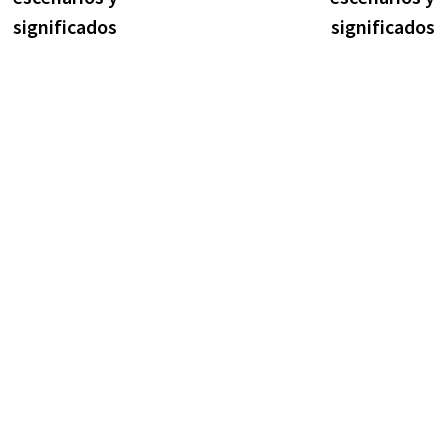
entradas
significados
significados