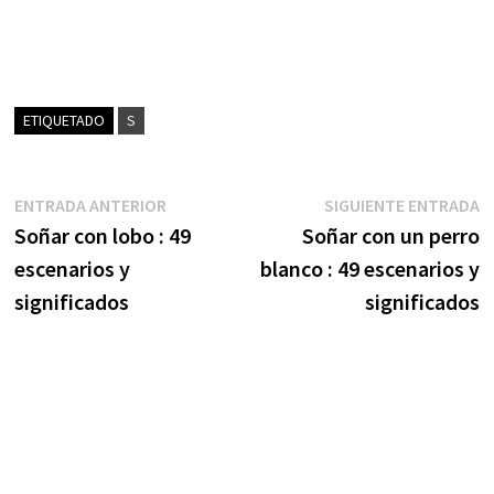
ETIQUETADO
S
Navegación
Entrada
S
ENTRADA ANTERIOR
SIGUIENTE ENTRADA
anterior:
e
Soñar con lobo : 49
Soñar con un perro
de
escenarios y
blanco : 49 escenarios y
entradas
significados
significados