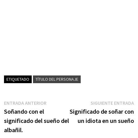
ETIQUETADO
TÍTULO DEL PERSONAJE
Navegación
Entrada
S
ENTRADA ANTERIOR
SIGUIENTE ENTRADA
anterior:
e
Soñando con el
Significado de soñar con
de
significado del sueño del
un idiota en un sueño
entradas
albañil.