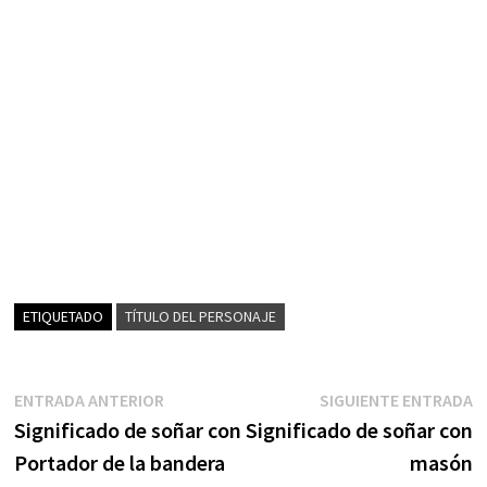
ETIQUETADO
TÍTULO DEL PERSONAJE
Navegación
Entrada
S
ENTRADA ANTERIOR
SIGUIENTE ENTRADA
anterior:
e
Significado de soñar con
Significado de soñar con
de
Portador de la bandera
masón
entradas