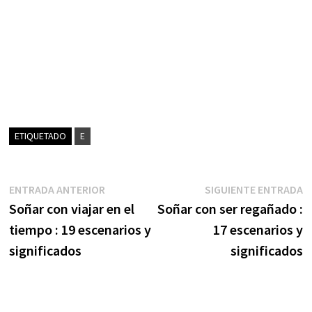
ETIQUETADO
E
Navegación
Entrada
S
ENTRADA ANTERIOR
SIGUIENTE ENTRADA
anterior:
e
Soñar con viajar en el
Soñar con ser regañado :
de
tiempo : 19 escenarios y
17 escenarios y
entradas
significados
significados