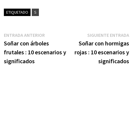
ETIQUETADO
S
Navegación
Entrada
S
ENTRADA ANTERIOR
SIGUIENTE ENTRADA
anterior:
e
Soñar con árboles
Soñar con hormigas
de
frutales : 10 escenarios y
rojas : 10 escenarios y
entradas
significados
significados