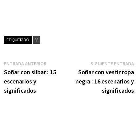
ETIQUETADO
V
Navegación
Entrada
S
ENTRADA ANTERIOR
SIGUIENTE ENTRADA
anterior:
e
Soñar con silbar : 15
Soñar con vestir ropa
de
escenarios y
negra : 16 escenarios y
entradas
significados
significados